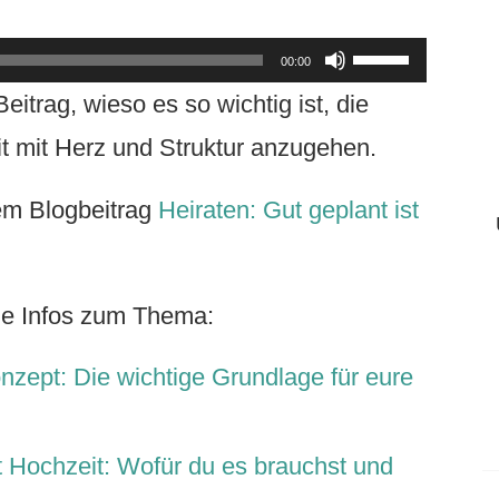
Pfeiltasten
00:00
Hoch/Runter
eitrag, wieso es so wichtig ist, die
benutzen,
t mit Herz und Struktur anzugehen.
um
em Blogbeitrag
Heiraten: Gut geplant ist
die
Lautstärke
nde Infos zum Thema:
zu
regeln.
nzept: Die wichtige Grundlage für eure
 Hochzeit: Wofür du es brauchst und