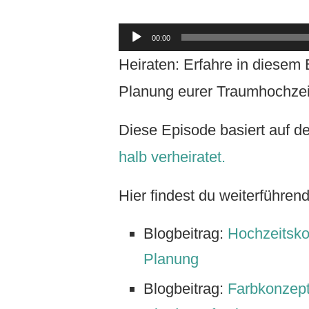
Audio-
00:00
Player
Heiraten: Erfahre in diesem B
Planung eurer Traumhochzei
Diese Episode basiert auf d
halb verheiratet.
Hier findest du weiterführe
Blogbeitrag:
Hochzeitsko
Planung
Blogbeitrag:
Farbkonzept