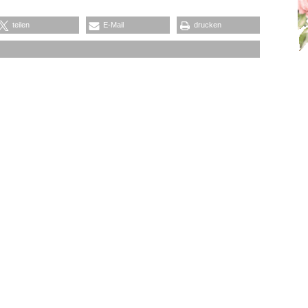
teilen
E-Mail
drucken